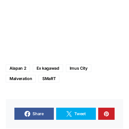
Alapan 2
Ex kagawad
Imus City
Malveration
SMaRT
Share
Tweet