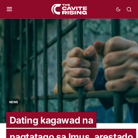
NEWS
Dating kagawad na
nagtatago sa Imus, arestado