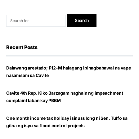
Recent Posts
Dalawang arestado; P12-M halagang ipinagbabawal na vape
nasamsam sa Cavite
Cavite 4th Rep. Kiko Barzagam naghain ng impeachment
complaint laban kay PBBM
One month income tax holiday isinusulong ni Sen. Tulfo sa
gitna ng isyu sa flood control projects