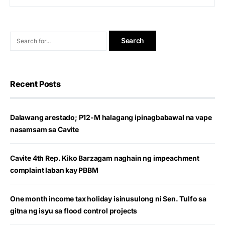
Recent Posts
Dalawang arestado; P12-M halagang ipinagbabawal na vape
nasamsam sa Cavite
Cavite 4th Rep. Kiko Barzagam naghain ng impeachment
complaint laban kay PBBM
One month income tax holiday isinusulong ni Sen. Tulfo sa
gitna ng isyu sa flood control projects