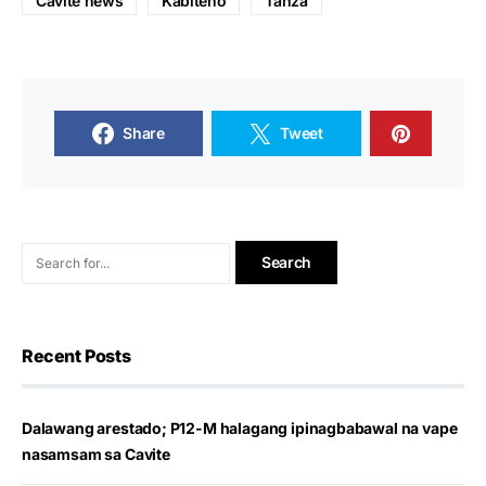
Cavite news
Kabiteño
Tanza
Share
Tweet
Recent Posts
Dalawang arestado; P12-M halagang ipinagbabawal na vape
nasamsam sa Cavite