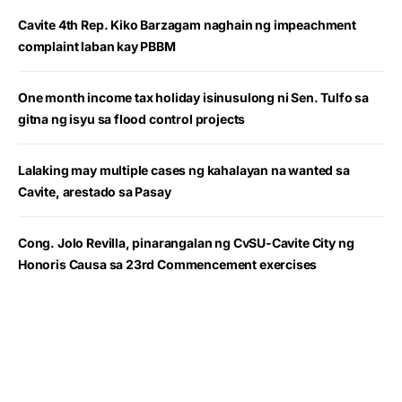
Cavite 4th Rep. Kiko Barzagam naghain ng impeachment
complaint laban kay PBBM
One month income tax holiday isinusulong ni Sen. Tulfo sa
gitna ng isyu sa flood control projects
Lalaking may multiple cases ng kahalayan na wanted sa
Cavite, arestado sa Pasay
Cong. Jolo Revilla, pinarangalan ng CvSU-Cavite City ng
Honoris Causa sa 23rd Commencement exercises