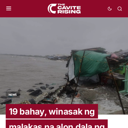
NEWS
19 bahay, winasak ng
malakas na alon dala ng