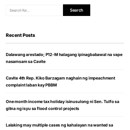
Recent Posts
Dalawang arestado; P12-M halagang ipinagbabawal na vape
nasamsam sa Cavite
Cavite 4th Rep. Kiko Barzagam naghain ng impeachment
complaint laban kay PBBM
One month income tax holiday isinusulong ni Sen. Tulfo sa
gitna ng isyu sa flood control projects
Lalaking may multiple cases ng kahalayan na wanted sa