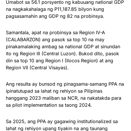
Umabot sa 56.1 porsyento ng kabuuang national GDP
na nagkakahalaga ng P11,187.85 bilyon kung
pagsasamahin ang GDP ng 82 na probinsya.
Samantala, apat na probinsya sa Region IV-A
(CALABARZON) ang pasok sa top 10 na may
pinakamalaking ambag sa national GDP at sinundan
ito ng Region III (Central Luzon). Bukod dito, pasok
din sa top 10 ang Region I (Ilocos Region) at ang
Region VII (Central Visayas).
Ang resulta ay bunsod ng pinagsama-samang PPA na
ipinatutupad sa lahat ng rehiyon sa Pilipinas
hanggang 2023 maliban sa NCR, na nakatakda para
sa pilot implementation sa taong 2024.
Sa 2025, ang PPA ay gagawing institutionalized sa
lahat ng rehiyon upang tiyakin na ang taunang