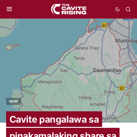
NEWS
Cavite pangalawa sa
pinakamalaking share sa