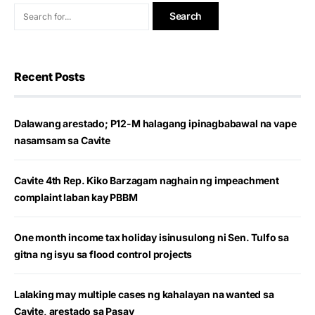
Recent Posts
Dalawang arestado; P12-M halagang ipinagbabawal na vape
nasamsam sa Cavite
Cavite 4th Rep. Kiko Barzagam naghain ng impeachment
complaint laban kay PBBM
One month income tax holiday isinusulong ni Sen. Tulfo sa
gitna ng isyu sa flood control projects
Lalaking may multiple cases ng kahalayan na wanted sa
Cavite, arestado sa Pasay