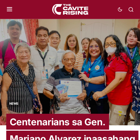
NEWS
Centenarians sa Gen.
Mariano Alvarez inaasahang