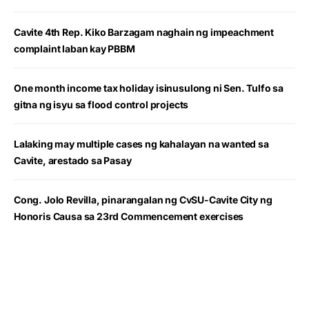
Cavite 4th Rep. Kiko Barzagam naghain ng impeachment
complaint laban kay PBBM
One month income tax holiday isinusulong ni Sen. Tulfo sa
gitna ng isyu sa flood control projects
Lalaking may multiple cases ng kahalayan na wanted sa
Cavite, arestado sa Pasay
Cong. Jolo Revilla, pinarangalan ng CvSU-Cavite City ng
Honoris Causa sa 23rd Commencement exercises