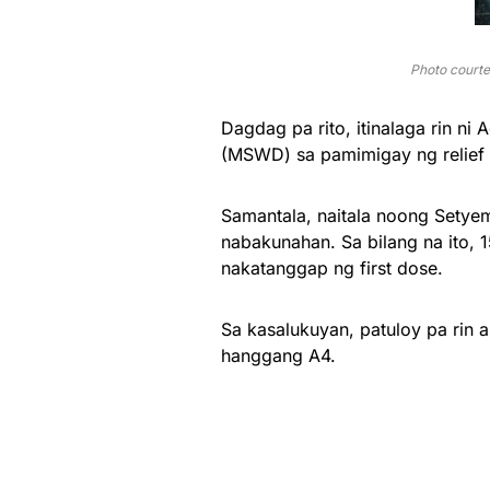
Photo court
Dagdag pa rito, itinalaga rin n
(MSWD) sa pamimigay ng relief
Samantala, naitala noong Setye
nabakunahan. Sa bilang na ito, 
nakatanggap ng first dose.
Sa kasalukuyan, patuloy pa rin
hanggang A4.