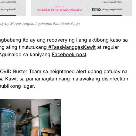
esy by Mayor Angelo Aguinaldo Facebook Page
gbabang ito ay ang recovery ng ilang aktibong kaso sa
g ating tinututukang
#TaasManggasKawit
at regular
 Aguinaldo sa kaniyang
Facebook post
.
OVID Buster Team sa heightened alert upang patuloy na
sa Kawit sa pamamagitan nang malawakang disinfection
publikong lugar.