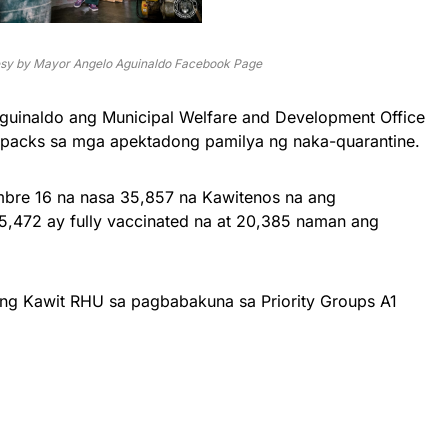
esy by Mayor Angelo Aguinaldo Facebook Page
i Aguinaldo ang Municipal Welfare and Development Office
 packs sa mga apektadong pamilya ng naka-quarantine.
mbre 16 na nasa 35,857 na Kawitenos na ang
15,472 ay fully vaccinated na at 20,385 naman ang
 ang Kawit RHU sa pagbabakuna sa Priority Groups A1