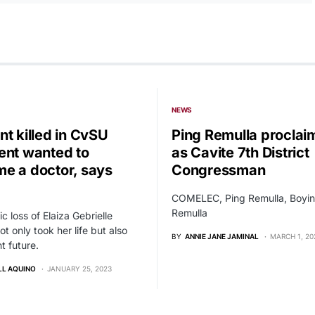
NEWS
nt killed in CvSU
Ping Remulla proclai
ent wanted to
as Cavite 7th District
e a doctor, says
Congressman
COMELEC, Ping Remulla, Boyi
Remulla
c loss of Elaiza Gebrielle
ot only took her life but also
BY
ANNIE JANE JAMINAL
MARCH 1, 20
t future.
LL AQUINO
JANUARY 25, 2023