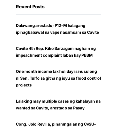
Recent Posts
Dalawang arestado; P12-M halagang
ipinagbabawal na vape nasamsam sa Cavite
Cavite 4th Rep. Kiko Barzagam naghain ng
impeachment complaint laban kay PBBM
One month income tax holiday isinusulong
ni Sen. Tulfo sa gitna ng isyu sa flood control
projects
Lalaking may multiple cases ng kahalayan na
wanted sa Cavite, arestado sa Pasay
Cong. Jolo Revilla, pinarangalan ng CvSU-