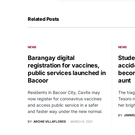
Related Posts
NEWS
NEWS
Barangay digital
Stude
registration for vaccines,
accid
public services launched in
becom
Bacoor
aunt
Residents in Bacoor City, Cavite may
The tragi
now register for coronavirus vaccines
Tesoro n
and access public service in a safer
her brigh
and faster way under the new normal.
BY
JIMWE
BY
ARCHIE VILLAFLORES
MARCH 8, 2021