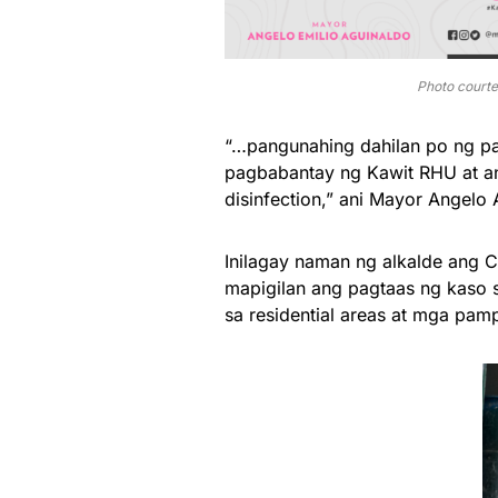
Photo court
“…pangunahing dahilan po ng pa
pagbabantay ng Kawit RHU at an
disinfection,” ani Mayor Angelo
Inilagay naman ng alkalde ang C
mapigilan ang pagtaas ng kaso 
sa residential areas at mga pam