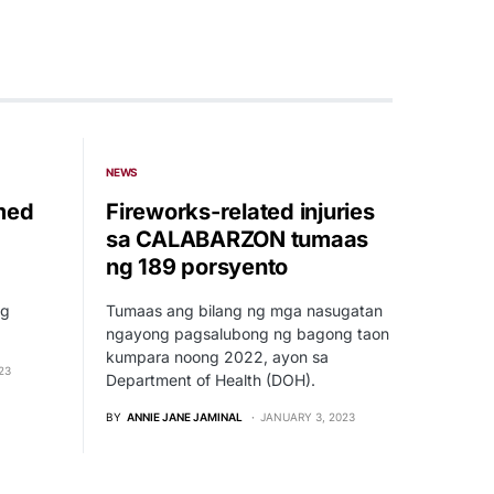
NEWS
med
Fireworks-related injuries
sa CALABARZON tumaas
ng 189 porsyento
ng
Tumaas ang bilang ng mga nasugatan
ngayong pagsalubong ng bagong taon
kumpara noong 2022, ayon sa
23
Department of Health (DOH).
BY
ANNIE JANE JAMINAL
JANUARY 3, 2023