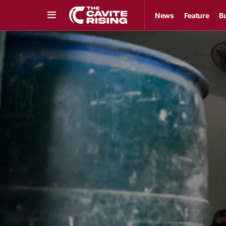
News
Feature
B