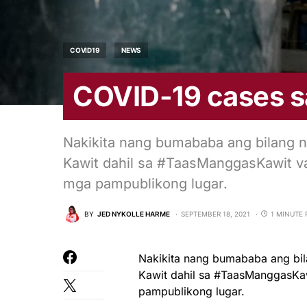
COVID19
NEWS
COVID-19 cases 
Nakikita nang bumababa ang bilang 
Kawit dahil sa #TaasManggasKawit vac
mga pampublikong lugar.
BY
JED NYKOLLE HARME
SEPTEMBER 18, 2021
1 MINUTE 
Nakikita nang bumababa ang bi
Kawit dahil sa #TaasManggasKawi
pampublikong lugar.