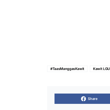
#TaasManggasKawit
Kawit LGU
Share