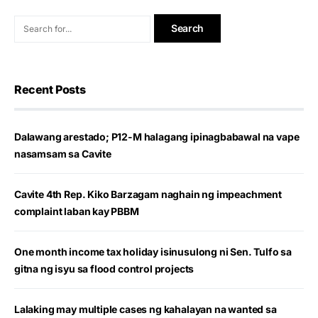
Recent Posts
Dalawang arestado; P12-M halagang ipinagbabawal na vape
nasamsam sa Cavite
Cavite 4th Rep. Kiko Barzagam naghain ng impeachment
complaint laban kay PBBM
One month income tax holiday isinusulong ni Sen. Tulfo sa
gitna ng isyu sa flood control projects
Lalaking may multiple cases ng kahalayan na wanted sa