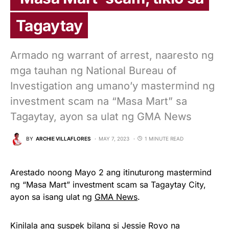
Tagaytay
Armado ng warrant of arrest, naaresto ng
mga tauhan ng National Bureau of
Investigation ang umano’y mastermind ng
investment scam na “Masa Mart” sa
Tagaytay, ayon sa ulat ng GMA News
BY
ARCHIE VILLAFLORES
MAY 7, 2023
1 MINUTE READ
Arestado noong Mayo 2 ang itinuturong mastermind
ng “Masa Mart” investment scam sa Tagaytay City,
ayon sa isang ulat ng
GMA News
.
Kinilala ang suspek bilang si Jessie Royo na