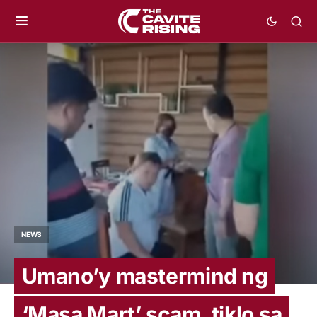
NEWS
Umano’y mastermind ng
‘Masa Mart’ scam, tiklo sa