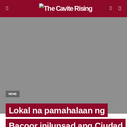
NEWS
Lokal na pamahalaan ng
Bacoor inilunsad ang Ciudad