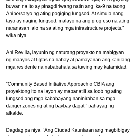
buwan na ito ay pinagdiriwang natin ang ika-9 na taong
Anibersaryo ng ating pagiging lungsod. At simula nang
tayo ay naging lungsod, malayo na ang progreso na ating
naranasan lalo na sa ating mga infrastructure projects,”
wika niya.
Ani Revilla, layunin ng naturang proyekto na mabigyan
ng maayos at ligtas na bahay at pamayanan ang kanilang
mga residente na nababahala sa tuwing may kalamidad.
“Community Based Initiative Approach o CBIA ang
proyektong ito na layon ay mapanatili sa loob ng ating
lungsod ang mga kababayang naninirahan sa mga
danger zones ng ating baybay dagat,” pahayag ng
alkalde.
Dagdag pa niya, “Ang Ciudad Kaunlaran ang magbibigay