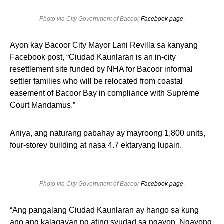
Photo via City Government of Bacoor
Facebook page
.
Ayon kay Bacoor City Mayor Lani Revilla sa kanyang
Facebook post, “Ciudad Kaunlaran is an in-city
resettlement site funded by NHA for Bacoor informal
settler families who will be relocated from coastal
easement of Bacoor Bay in compliance with Supreme
Court Mandamus.”
Aniya, ang naturang pabahay ay mayroong 1,800 units,
four-storey building at nasa 4.7 ektaryang lupain.
Photo via City Government of Bacoor
Facebook page
.
“Ang pangalang Ciudad Kaunlaran ay hango sa kung
ano ang kalagayan ng ating syudad sa ngayon. Ngayong