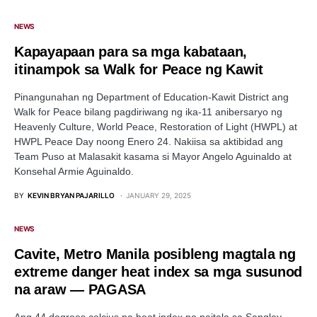
NEWS
Kapayapaan para sa mga kabataan,
itinampok sa Walk for Peace ng Kawit
Pinangunahan ng Department of Education-Kawit District ang
Walk for Peace bilang pagdiriwang ng ika-11 anibersaryo ng
Heavenly Culture, World Peace, Restoration of Light (HWPL) at
HWPL Peace Day noong Enero 24. Nakiisa sa aktibidad ang
Team Puso at Malasakit kasama si Mayor Angelo Aguinaldo at
Konsehal Armie Aguinaldo.
BY
KEVIN BRYAN PAJARILLO
JANUARY 29, 2025
NEWS
Cavite, Metro Manila posibleng magtala ng
extreme danger heat index sa mga susunod
na araw — PAGASA
Ang 44 degrees celcius na heat index na naitala sa Sangley