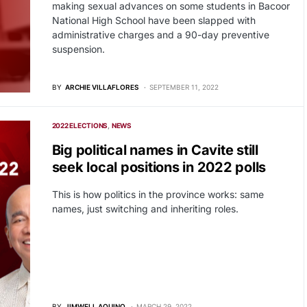
making sexual advances on some students in Bacoor
National High School have been slapped with
administrative charges and a 90-day preventive
suspension.
BY
ARCHIE VILLAFLORES
SEPTEMBER 11, 2022
2022 ELECTIONS
NEWS
Big political names in Cavite still
seek local positions in 2022 polls
This is how politics in the province works: same
names, just switching and inheriting roles.
BY
JIMWELL AQUINO
MARCH 29, 2022