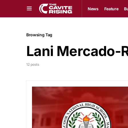
News
Feature
B
Browsing Tag
Lani Mercado-R
12 posts