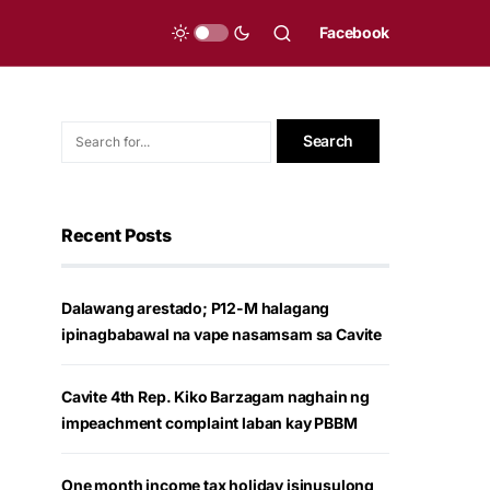
Facebook
Recent Posts
Dalawang arestado; P12-M halagang
ipinagbabawal na vape nasamsam sa Cavite
Cavite 4th Rep. Kiko Barzagam naghain ng
impeachment complaint laban kay PBBM
One month income tax holiday isinusulong