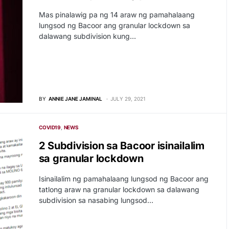
Mas pinalawig pa ng 14 araw ng pamahalaang
lungsod ng Bacoor ang granular lockdown sa
dalawang subdivision kung…
BY
ANNIE JANE JAMINAL
JULY 29, 2021
COVID19
NEWS
2 Subdivision sa Bacoor isinailalim
sa granular lockdown
Isinailalim ng pamahalaang lungsod ng Bacoor ang
tatlong araw na granular lockdown sa dalawang
subdivision sa nasabing lungsod…