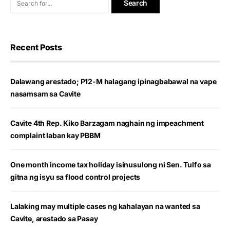
Recent Posts
Dalawang arestado; P12-M halagang ipinagbabawal na vape
nasamsam sa Cavite
Cavite 4th Rep. Kiko Barzagam naghain ng impeachment
complaint laban kay PBBM
One month income tax holiday isinusulong ni Sen. Tulfo sa
gitna ng isyu sa flood control projects
Lalaking may multiple cases ng kahalayan na wanted sa
Cavite, arestado sa Pasay