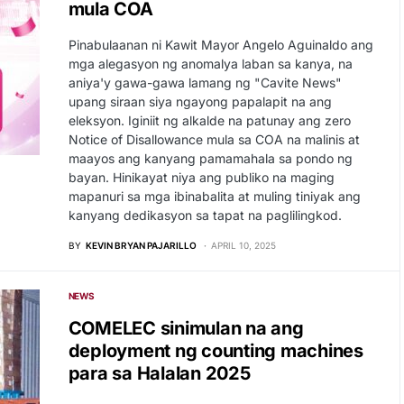
mula COA
Pinabulaanan ni Kawit Mayor Angelo Aguinaldo ang
mga alegasyon ng anomalya laban sa kanya, na
aniya'y gawa-gawa lamang ng "Cavite News"
upang siraan siya ngayong papalapit na ang
eleksyon. Iginiit ng alkalde na patunay ang zero
Notice of Disallowance mula sa COA na malinis at
maayos ang kanyang pamamahala sa pondo ng
bayan. Hinikayat niya ang publiko na maging
mapanuri sa mga ibinabalita at muling tiniyak ang
kanyang dedikasyon sa tapat na paglilingkod.
BY
KEVIN BRYAN PAJARILLO
APRIL 10, 2025
NEWS
COMELEC sinimulan na ang
deployment ng counting machines
para sa Halalan 2025