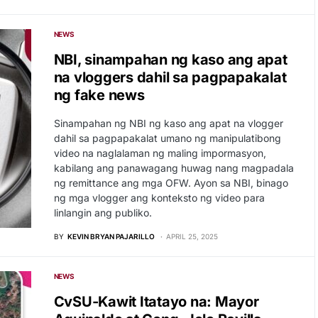
NEWS
NBI, sinampahan ng kaso ang apat
na vloggers dahil sa pagpapakalat
ng fake news
Sinampahan ng NBI ng kaso ang apat na vlogger
dahil sa pagpapakalat umano ng manipulatibong
video na naglalaman ng maling impormasyon,
kabilang ang panawagang huwag nang magpadala
ng remittance ang mga OFW. Ayon sa NBI, binago
ng mga vlogger ang konteksto ng video para
linlangin ang publiko.
BY
KEVIN BRYAN PAJARILLO
APRIL 25, 2025
NEWS
CvSU-Kawit Itatayo na: Mayor