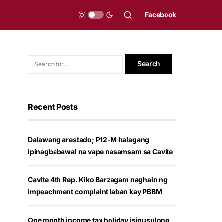
Facebook
Recent Posts
Dalawang arestado; P12-M halagang
ipinagbabawal na vape nasamsam sa Cavite
Cavite 4th Rep. Kiko Barzagam naghain ng
impeachment complaint laban kay PBBM
One month income tax holiday isinusulong