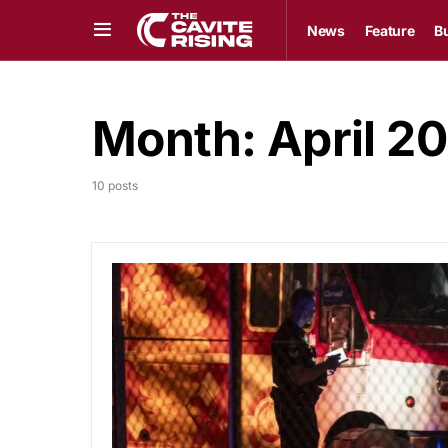
News
Feature
B
Month:
April 2
10 posts