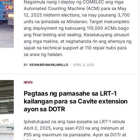
Nagsimula nang i-deploy ng COMELEC ang mga
Automated Counting Machine (ACM) para sa May
12, 2025 midterm elections, na may paunang 3,700
units na ipinadala sa Mindanao. Target makumpleto
ang deployment ng kabuuang 110,000 ACMs bago
ang final testing and sealing. Kasalukuyang sinusuri
ang mga makina, at naghahanda rin ang ahensya ng
sapat na technical support at 110 repair hubs para
sa araw ng halalan.
BY
KEVIN BRYAN PAJARILLO
APRIL 6, 2025
NEWS
Pagtaas ng pamasahe sa LRT-1
kailangan para sa Cavite extension
ayon sa DOTR
Ipinatutupad na ang taas-pasahe sa LRT-1 simula
Abril 2, 2025, kung saan P20 na ang minimum at
P55 ang maximum na pamasahe. Ayon sa DOTr at