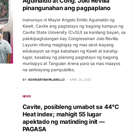
Aguinaldo at Cong. Jolo Revilla
pinangunahan ang pagpaplano
Inanunsyo ni Mayor Angelo Emilio Aguinaldo ng
Kawit, Cavite ang pagtatayo ng bagong kampus ng
Cavite State University (CvSU) sa kanilang bayan, sa
pakikipagtulungan kay Congressman Jolo Revilla.
Layunin nitong magbigay ng mas abot-kayang
edukasyon sa mga kabataan ng Kawit at karatig-
lugar, kasabay ng planong pagtatayo ng bagong
munisipyo at Tangulan Arena para sa mas maayos
na serbisyong pampubliko.
BY
KEVIN BRYAN PAJARILLO
APRIL 20, 2025
NEWS
Cavite, posibleng umabot sa 44°C
Heat index; mahigit 55 lugar
apektado ng matinding init —
PAGASA