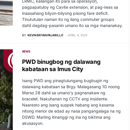
LRMC, kailangan ito para sa operasyon,
pagpapatuloy ng Cavite extension, at pag-iwas sa
inaasahang bilyon-bilyong pisong fare deficit.
Tinututulan naman ito ng ilang commuter groups
dahil dagdag-pasanin umano ito sa mga mananakay.
BY
KEVIN BRYAN PAJARILLO
APRIL 4, 2025
NEWS
PWD binugbog ng dalawang
kabataan sa Imus City
Isang PWD ang pinagtulungang bugbugin ng
dalawang kabataan sa Brgy. Malagasang 1G noong
Marso 28 dahil sa umano'y pagnanakaw ng
bracelet. Nakuhanan ng CCTV ang insidente.
Naaresto ang isang suspek habang ang kasama
nitong menor de edad ay nasa pangangalaga na ng
DSWD. Mariing itinanggi ng ina ng biktima ang
akusasyon.