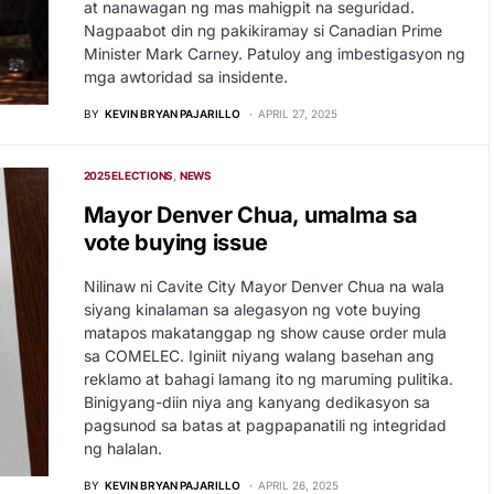
at nanawagan ng mas mahigpit na seguridad.
Nagpaabot din ng pakikiramay si Canadian Prime
Minister Mark Carney. Patuloy ang imbestigasyon ng
mga awtoridad sa insidente.
BY
KEVIN BRYAN PAJARILLO
APRIL 27, 2025
2025 ELECTIONS
NEWS
Mayor Denver Chua, umalma sa
vote buying issue
Nilinaw ni Cavite City Mayor Denver Chua na wala
siyang kinalaman sa alegasyon ng vote buying
matapos makatanggap ng show cause order mula
sa COMELEC. Iginiit niyang walang basehan ang
reklamo at bahagi lamang ito ng maruming pulitika.
Binigyang-diin niya ang kanyang dedikasyon sa
pagsunod sa batas at pagpapanatili ng integridad
ng halalan.
BY
KEVIN BRYAN PAJARILLO
APRIL 26, 2025