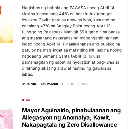
Naglabas ng babala ang PAGASA noong Abril 14
ukol sa inaasahang 44°C na heat index (danger
level) sa Cavite para sa araw na iyon, kasunod ng
naitalang 47°C sa Sangley Point noong Abril 13
(Linggo ng Palaspas). Mahigit 55 lugar din sa bansa
ang inaasahang nakaranas ng mapanganib na heat
index noong Abril 14. Pinaalalahanan ang publiko na
patuloy na mag-ingat sa matinding init, lalo na noong
nagdaang Semana Santa (Abril 13-19), sa
pamamagitan ng sapat na hydration at pag-iwas sa
direktang sikat ng araw at matinding gawain sa
labas.
BY
KEVIN BRYAN PAJARILLO
APRIL 15, 2025
NEWS
Mayor Aguinaldo, pinabulaanan ang
Allegasyon ng Anomalya; Kawit,
Nakapagtala ng Zero Disallowance