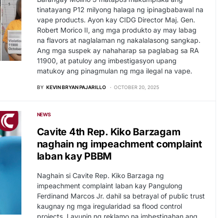
tinatayang P12 milyong halaga ng ipinagbabawal na
vape products. Ayon kay CIDG Director Maj. Gen.
Robert Morico II, ang mga produkto ay may labag
na flavors at naglalaman ng nakalalasong sangkap.
Ang mga suspek ay nahaharap sa paglabag sa RA
11900, at patuloy ang imbestigasyon upang
matukoy ang pinagmulan ng mga ilegal na vape.
BY
KEVIN BRYAN PAJARILLO
OCTOBER 20, 2025
NEWS
Cavite 4th Rep. Kiko Barzagam
naghain ng impeachment complaint
laban kay PBBM
Naghain si Cavite Rep. Kiko Barzaga ng
impeachment complaint laban kay Pangulong
Ferdinand Marcos Jr. dahil sa betrayal of public trust
kaugnay ng mga iregularidad sa flood control
projects. Layunin ng reklamo na imbestigahan ang