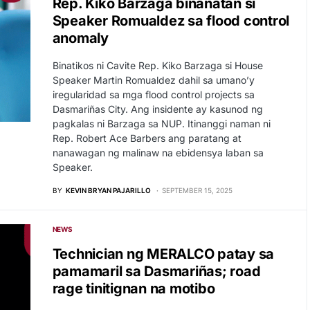
Rep. Kiko Barzaga binanatan si
Speaker Romualdez sa flood control
anomaly
Binatikos ni Cavite Rep. Kiko Barzaga si House
Speaker Martin Romualdez dahil sa umano’y
iregularidad sa mga flood control projects sa
Dasmariñas City. Ang insidente ay kasunod ng
pagkalas ni Barzaga sa NUP. Itinanggi naman ni
Rep. Robert Ace Barbers ang paratang at
nanawagan ng malinaw na ebidensya laban sa
Speaker.
BY
KEVIN BRYAN PAJARILLO
SEPTEMBER 15, 2025
NEWS
Technician ng MERALCO patay sa
pamamaril sa Dasmariñas; road
rage tinitignan na motibo