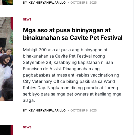
BY
KEVIN BRYAN PAJARILLO
OCTOBER 8, 2025
NEWS
Mga aso at pusa bininyagan at
binakunahan sa Cavite Pet Festival
Mahigit 700 aso at pusa ang bininyagan at
binakunahan sa Cavite Pet Festival noong
Setyembre 28, kasabay ng kapistahan ni San
Francisco de Assisi. Pinangunahan ang
pagbabasbas at mass anti-rabies vaccination ng
City Veterinary Office bilang pakikiisa sa World
Rabies Day. Nagkaroon din ng parada at libreng
serbisyo para sa mga pet owners at kanilang mga
alaga.
BY
KEVIN BRYAN PAJARILLO
OCTOBER 6, 2025
NEWS