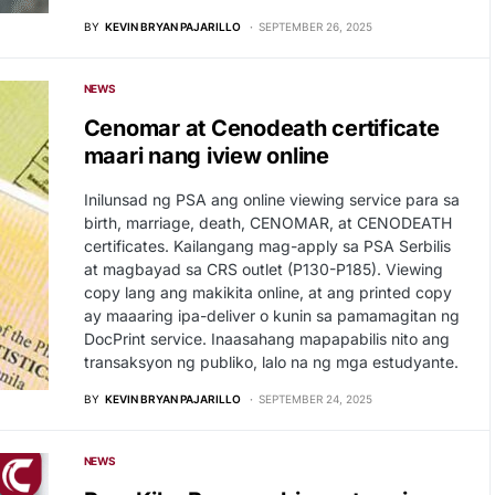
BY
KEVIN BRYAN PAJARILLO
SEPTEMBER 26, 2025
NEWS
Cenomar at Cenodeath certificate
maari nang iview online
Inilunsad ng PSA ang online viewing service para sa
birth, marriage, death, CENOMAR, at CENODEATH
certificates. Kailangang mag-apply sa PSA Serbilis
at magbayad sa CRS outlet (P130-P185). Viewing
copy lang ang makikita online, at ang printed copy
ay maaaring ipa-deliver o kunin sa pamamagitan ng
DocPrint service. Inaasahang mapapabilis nito ang
transaksyon ng publiko, lalo na ng mga estudyante.
BY
KEVIN BRYAN PAJARILLO
SEPTEMBER 24, 2025
NEWS