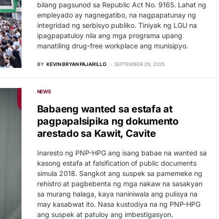
bilang pagsunod sa Republic Act No. 9165. Lahat ng
empleyado ay nagnegatibo, na nagpapatunay ng
integridad ng serbisyo publiko. Tiniyak ng LGU na
ipagpapatuloy nila ang mga programa upang
manatiling drug-free workplace ang munisipyo.
BY
KEVIN BRYAN PAJARILLO
SEPTEMBER 29, 2025
NEWS
Babaeng wanted sa estafa at
pagpapalsipika ng dokumento
arestado sa Kawit, Cavite
Inaresto ng PNP-HPG ang isang babae na wanted sa
kasong estafa at falsification of public documents
simula 2018. Sangkot ang suspek sa pamemeke ng
rehistro at pagbebenta ng mga nakaw na sasakyan
sa murang halaga, kaya naniniwala ang pulisya na
may kasabwat ito. Nasa kustodiya na ng PNP-HPG
ang suspek at patuloy ang imbestigasyon.