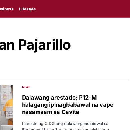
usiness
Lifestyle
n Pajarillo
NEWS
Dalawang arestado; P12-M
halagang ipinagbabawal na vape
nasamsam sa Cavite
Inaresto ng CIDG ang dalawang indibidwal sa
Barangay Molino 3 matapos makumpiska ang