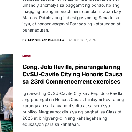
umano’y anomalya sa paggamit ng pondo. Ito ang
magiging unang impeachment complaint laban kay
Marcos. Patuloy ang imbestigasyon ng Senado sa
isyu, at nananawagan si Barzaga ng katarungan at
pananagutan.
BY
KEVIN BRYAN PAJARILLO
OCTOBER 17, 2025
NEWS
Cong. Jolo Revilla, pinarangalan ng
CvSU-Cavite City ng Honoris Causa
sa 23rd Commencement exercises
Iginawad ng CvSU-Cavite City kay Rep. Jolo Revilla
ang parangal na Honoris Causa. Inialay ni Revilla ang
karangalan sa kanyang distrito at sa serbisyo
publiko. Nagpaabot din siya ng pagbati sa Class of
2025 at binigyang-diin ang kahalagahan ng
edukasyon para sa kabataan.