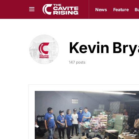
News
Feature
B
Kevin Brya
147 posts