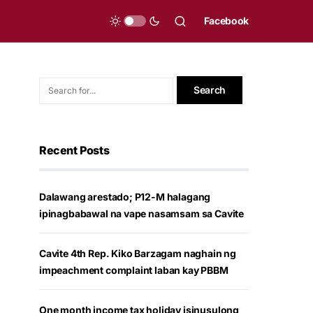
Facebook
Recent Posts
Dalawang arestado; P12-M halagang
ipinagbabawal na vape nasamsam sa Cavite
Cavite 4th Rep. Kiko Barzagam naghain ng
impeachment complaint laban kay PBBM
One month income tax holiday isinusulong