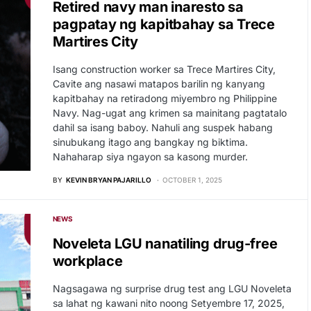
Retired navy man inaresto sa
pagpatay ng kapitbahay sa Trece
Martires City
Isang construction worker sa Trece Martires City,
Cavite ang nasawi matapos barilin ng kanyang
kapitbahay na retiradong miyembro ng Philippine
Navy. Nag-ugat ang krimen sa mainitang pagtatalo
dahil sa isang baboy. Nahuli ang suspek habang
sinubukang itago ang bangkay ng biktima.
Nahaharap siya ngayon sa kasong murder.
BY
KEVIN BRYAN PAJARILLO
OCTOBER 1, 2025
NEWS
Noveleta LGU nanatiling drug-free
workplace
Nagsagawa ng surprise drug test ang LGU Noveleta
sa lahat ng kawani nito noong Setyembre 17, 2025,