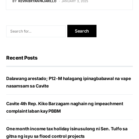
BY
KEVIN BRYAN PAJARILLO
JANUARY 3, 2025
Recent Posts
Dalawang arestado; P12-M halagang ipinagbabawal na vape
nasamsam sa Cavite
Cavite 4th Rep. Kiko Barzagam naghain ng impeachment
complaint laban kay PBBM
One month income tax holiday isinusulong ni Sen. Tulfo sa
gitna ng isyu sa flood control projects