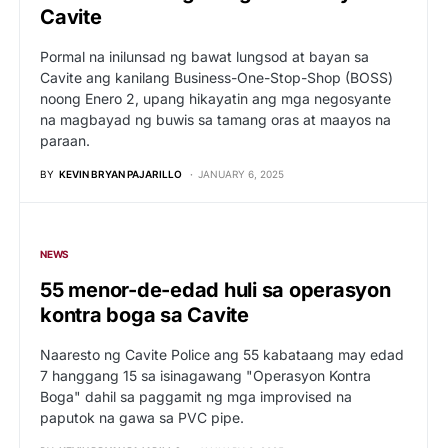
Cavite
Pormal na inilunsad ng bawat lungsod at bayan sa
Cavite ang kanilang Business-One-Stop-Shop (BOSS)
noong Enero 2, upang hikayatin ang mga negosyante
na magbayad ng buwis sa tamang oras at maayos na
paraan.
BY
KEVIN BRYAN PAJARILLO
JANUARY 6, 2025
NEWS
55 menor-de-edad huli sa operasyon
kontra boga sa Cavite
Naaresto ng Cavite Police ang 55 kabataang may edad
7 hanggang 15 sa isinagawang "Operasyon Kontra
Boga" dahil sa paggamit ng mga improvised na
paputok na gawa sa PVC pipe.