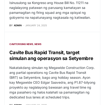
Isinusulong sa Kongreso ang House Bill No. 11211 na
naglalayong patawan ng parusang kamatayan sa
pamamagitan ng firing squad ang mga opisyal ng
gobyerno na napatunayang nagkasala ng katiwalian.
BY
ADMIN
JANUARY 24, 2025
CAVITE RISING NEWS
NEWS
Cavite Bus Rapid Transit, target
simulan ang operasyon sa Setyembre
Nakatakdang simulan ng Megawide Construction Corp.
ang partial operations ng Cavite Bus Rapid Transit
(BRT) sa Setyembre, bago ang holiday season. Ayon
kay Megawide CEO Edgar Saavedra, ang P1.87-bilyong
proyekto ay naglalayong bawasan ang travel time ng
mga pasahero ng halos kalahati sa pamamagitan ng
dedicated bus lanes at scheduled trips.
BY
ADMIN
JANUARY 22, 2025