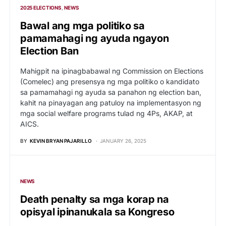
2025 ELECTIONS
NEWS
Bawal ang mga politiko sa
pamamahagi ng ayuda ngayon
Election Ban
Mahigpit na ipinagbabawal ng Commission on Elections
(Comelec) ang presensya ng mga politiko o kandidato
sa pamamahagi ng ayuda sa panahon ng election ban,
kahit na pinayagan ang patuloy na implementasyon ng
mga social welfare programs tulad ng 4Ps, AKAP, at
AICS.
BY
KEVIN BRYAN PAJARILLO
JANUARY 26, 2025
NEWS
Death penalty sa mga korap na
opisyal ipinanukala sa Kongreso