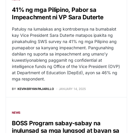
41% ng mga Pilipino, Pabor sa
Impeachment ni VP Sara Duterte
Patuloy na lumalakas ang kontrobersya na bumabalot
kay Vice President Sara Duterte matapos ipakita ng
pinakahuling SWS survey na 41% ng mga Pilipino ang
pumapabor sa kanyang impeachment. Pangunahing
dahilan ng suporta sa impeachment ang umano’y
kuwestiyonableng paggamit ng confidential at
intelligence funds ng Office of the Vice President (OVP)
at Department of Education (DepEd), ayon sa 46% ng
mga respondent.
BY
KEVIN BRYAN PAJARILLO
JANUARY 14, 2025
NEWS
BOSS Program sabay-sabay na
inulunsad sa mga lungsod at bayan sa