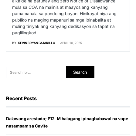
alkalde na patunay ang zero Notice of Disallowance
mula sa COA na malinis at maayos ang kanyang
pamamahala sa pondo ng bayan. Hinikayat niya ang
publiko na maging mapanuri sa mga ibinabalita at
muling tiniyak ang kanyang dedikasyon sa tapat na
paglilingkod.
BY
KEVIN BRYAN PAJARILLO
APRIL 10, 2025
Recent Posts
Dalawang arestado; P12-M halagang ipinagbabawal na vape
nasamsam sa Cavite