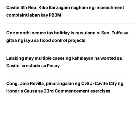
Cavite 4th Rep. Kiko Barzagam naghain ng impeachment
complaint laban kay PBBM
One month income tax holiday isinusulong ni Sen. Tulfo sa
gitna ng isyu sa flood control projects
Lalaking may multiple cases ng kahalayan na wanted sa
Cavite, arestado sa Pasay
Cong. Jolo Revilla, pinarangalan ng CvSU-Cavite City ng
Honoris Causa sa 23rd Commencement exercises