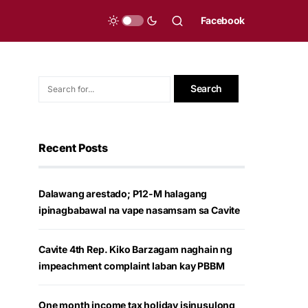
Facebook
Recent Posts
Dalawang arestado; P12-M halagang
ipinagbabawal na vape nasamsam sa Cavite
Cavite 4th Rep. Kiko Barzagam naghain ng
impeachment complaint laban kay PBBM
One month income tax holiday isinusulong