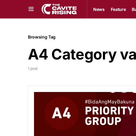
News
Feature
B
Browsing Tag
A4 Category va
1 post