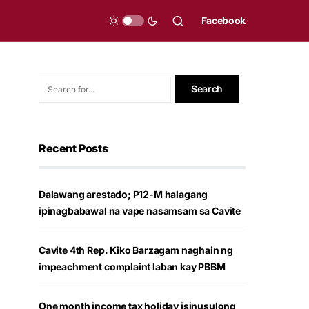
Facebook
Recent Posts
Dalawang arestado; P12-M halagang
ipinagbabawal na vape nasamsam sa Cavite
Cavite 4th Rep. Kiko Barzagam naghain ng
impeachment complaint laban kay PBBM
One month income tax holiday isinusulong