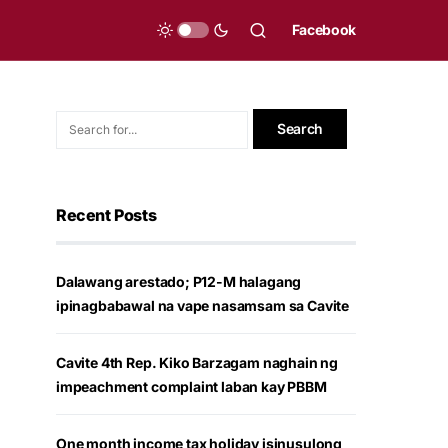
Facebook
Recent Posts
Dalawang arestado; P12-M halagang
ipinagbabawal na vape nasamsam sa Cavite
Cavite 4th Rep. Kiko Barzagam naghain ng
impeachment complaint laban kay PBBM
One month income tax holiday isinusulong