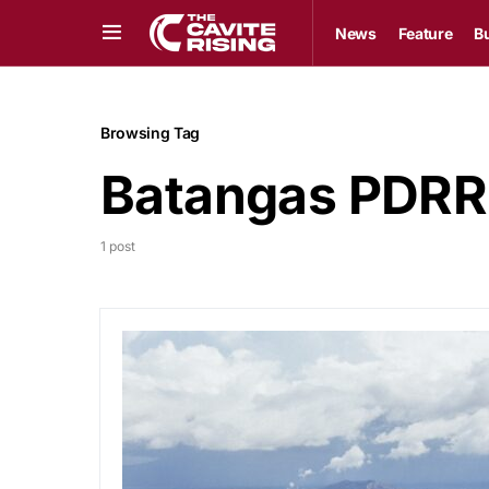
News
Feature
B
Browsing Tag
Batangas PDR
1 post