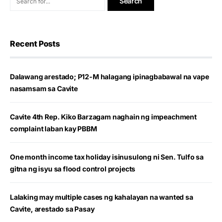
Recent Posts
Dalawang arestado; P12-M halagang ipinagbabawal na vape
nasamsam sa Cavite
Cavite 4th Rep. Kiko Barzagam naghain ng impeachment
complaint laban kay PBBM
One month income tax holiday isinusulong ni Sen. Tulfo sa
gitna ng isyu sa flood control projects
Lalaking may multiple cases ng kahalayan na wanted sa
Cavite, arestado sa Pasay