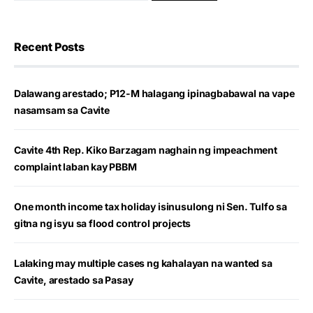
Recent Posts
Dalawang arestado; P12-M halagang ipinagbabawal na vape
nasamsam sa Cavite
Cavite 4th Rep. Kiko Barzagam naghain ng impeachment
complaint laban kay PBBM
One month income tax holiday isinusulong ni Sen. Tulfo sa
gitna ng isyu sa flood control projects
Lalaking may multiple cases ng kahalayan na wanted sa
Cavite, arestado sa Pasay