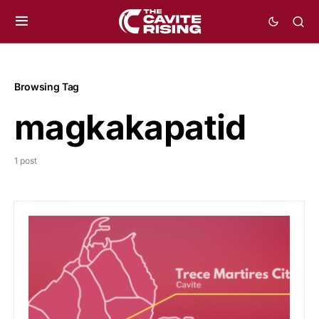
Browsing Tag
magkakapatid
1 post