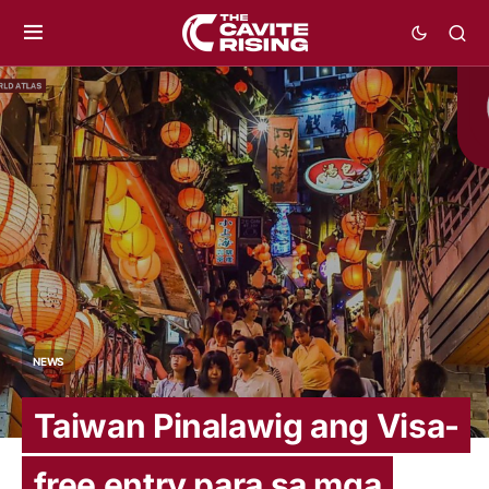
NEWS
Taiwan Pinalawig ang Visa-
free entry para sa mga