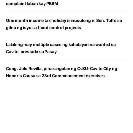
complaint laban kay PBBM
One month income tax holiday isinusulong ni Sen. Tulfo sa
gitna ng isyu sa flood control projects
Lalaking may multiple cases ng kahalayan na wanted sa
Cavite, arestado sa Pasay
Cong. Jolo Revilla, pinarangalan ng CvSU-Cavite City ng
Honoris Causa sa 23rd Commencement exercises