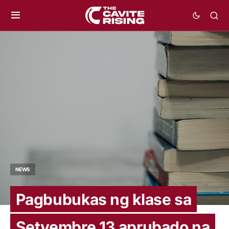
NEWS
Pagbubukas ng klase sa
Setyembre 13 aprubado na