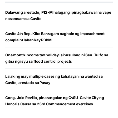
Dalawang arestado; P12-M halagang ipinagbabawal na vape
nasamsam sa Cavite
Cavite 4th Rep. Kiko Barzagam naghain ng impeachment
complaint laban kay PBBM
One month income tax holiday isinusulong ni Sen. Tulfo sa
gitna ng isyu sa flood control projects
Lalaking may multiple cases ng kahalayan na wanted sa
Cavite, arestado sa Pasay
Cong. Jolo Revilla, pinarangalan ng CvSU-Cavite City ng
Honoris Causa sa 23rd Commencement exercises