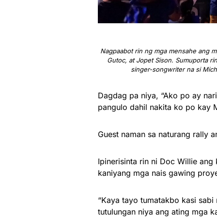
Nagpaabot rin ng mga mensahe ang mga 
Gutoc, at Jopet Sison. Sumuporta r
singer-songwriter na si Micha
Dagdag pa niya, “Ako po ay nari
pangulo dahil nakita ko po kay 
Guest naman sa naturang rally an
Ipinerisinta rin ni Doc Willie an
kaniyang mga nais gawing proy
“Kaya tayo tumatakbo kasi sabi 
tutulungan niya ang ating mga k