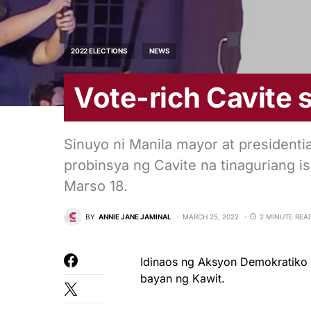
2022 ELECTIONS
NEWS
Vote-rich Cavite s
Sinuyo ni Manila mayor at president
probinsya ng Cavite na tinaguriang 
Marso 18.
BY
ANNIE JANE JAMINAL
MARCH 25, 2022
2 MINUTE REA
Idinaos ng Aksyon Demokratiko a
bayan ng Kawit.