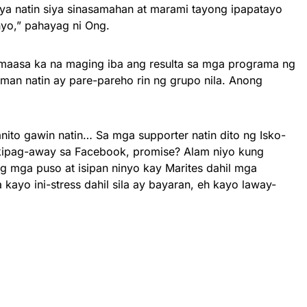
Kaya natin siya sinasamahan at marami tayong ipapatayo
nyo,” pahayag ni Ong.
asa ka na maging iba ang resulta sa mga programa ng
man natin ay pare-pareho rin ng grupo nila. Anong
nito gawin natin… Sa mga supporter natin dito ng Isko-
kipag-away sa Facebook, promise? Alam niyo kung
ng mga puso at isipan ninyo kay Marites dahil mga
kayo ini-stress dahil sila ay bayaran, eh kayo laway-