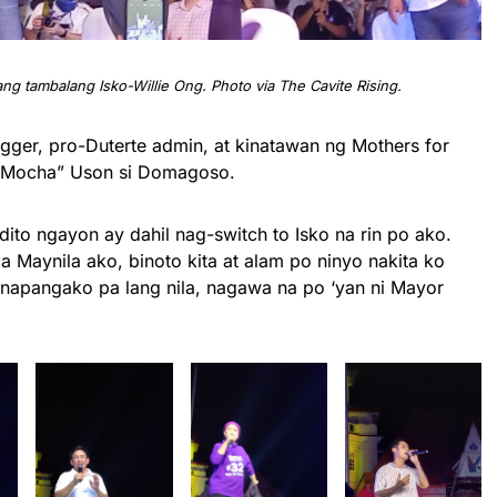
g tambalang Isko-Willie Ong. Photo via The Cavite Rising.
gger, pro-Duterte admin, at kinatawan ng Mothers for
 “Mocha” Uson si Domagoso.
ito ngayon ay dahil nag-switch to Isko na rin po ako.
a Maynila ako, binoto kita at alam po ninyo nakita ko
ipinapangako pa lang nila, nagawa na po ‘yan ni Mayor