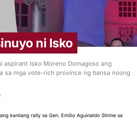
inuyo ni Isko
ial aspirant Isko Moreno Domagoso ang
isa sa mga vote-rich province ng bansa noong
D
ng kanilang rally sa Gen. Emilio Aguinaldo Shrine sa