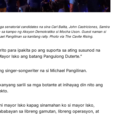
senatorial candidates na sina Carl Balita, John Castriciones, Samira
in sa kampo ng Aksyon Demokratiko si Mocha Uson. Guest naman si
el Pangilinan sa kanilang rally. Photo via The Cavite Rising.
rito para ipakita po ang suporta sa ating susunod na
Mayor Isko ang batang Pangulong Duterte.”
g singer-songwriter na si Michael Pangilinan.
g kanyang sarili sa mga botante at inihayag din nito ang
ekto.
ni mayor Isko kapag sinamahan ko si mayor Isko,
ababayan sa libreng gamutan, libreng operasyon, at