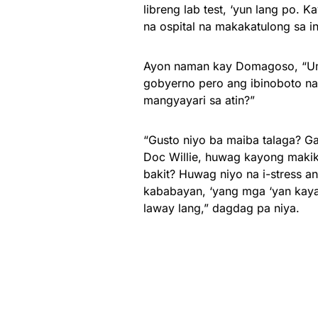
libreng lab test, ‘yun lang po. 
na ospital na makakatulong sa i
Ayon naman kay Domagoso, “Uma
gobyerno pero ang ibinoboto na
mangyayari sa atin?”
“Gusto niyo ba maiba talaga? Ga
Doc Willie, huwag kayong maki
bakit? Huwag niyo na i-stress a
kababayan, ‘yang mga ‘yan kaya 
laway lang,” dagdag pa niya.