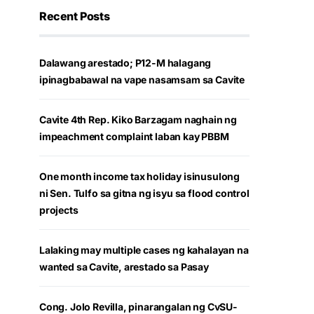
Recent Posts
Dalawang arestado; P12-M halagang
ipinagbabawal na vape nasamsam sa Cavite
Cavite 4th Rep. Kiko Barzagam naghain ng
impeachment complaint laban kay PBBM
One month income tax holiday isinusulong
ni Sen. Tulfo sa gitna ng isyu sa flood control
projects
Lalaking may multiple cases ng kahalayan na
wanted sa Cavite, arestado sa Pasay
Cong. Jolo Revilla, pinarangalan ng CvSU-