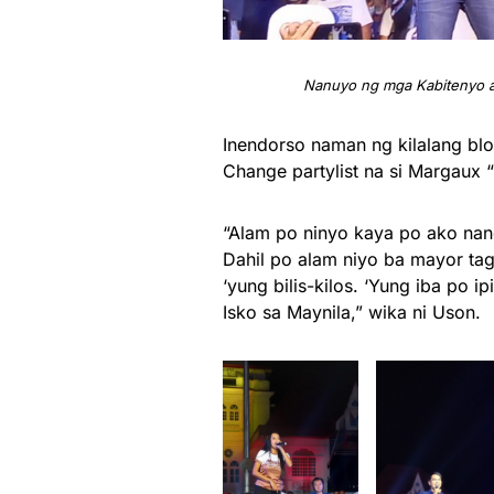
Nanuyo ng mga Kabitenyo an
Inendorso naman ng kilalang blo
Change partylist na si Margaux
“Alam po ninyo kaya po ako nand
Dahil po alam niyo ba mayor tag
‘yung bilis-kilos. ‘Yung iba po 
Isko sa Maynila,” wika ni Uson.