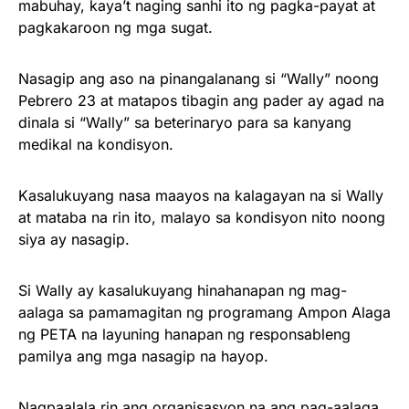
mabuhay, kaya’t naging sanhi ito ng pagka-payat at
pagkakaroon ng mga sugat.
Nasagip ang aso na pinangalanang si “Wally” noong
Pebrero 23 at matapos tibagin ang pader ay agad na
dinala si “Wally” sa beterinaryo para sa kanyang
medikal na kondisyon.
Kasalukuyang nasa maayos na kalagayan na si Wally
at mataba na rin ito, malayo sa kondisyon nito noong
siya ay nasagip.
Si Wally ay kasalukuyang hinahanapan ng mag-
aalaga sa pamamagitan ng programang Ampon Alaga
ng PETA na layuning hanapan ng responsableng
pamilya ang mga nasagip na hayop.
Nagpaalala rin ang organisasyon na ang pag-aalaga