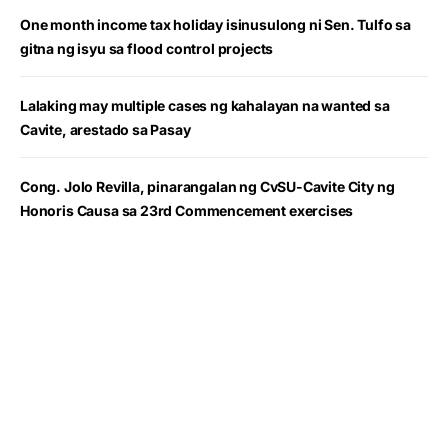
One month income tax holiday isinusulong ni Sen. Tulfo sa
gitna ng isyu sa flood control projects
Lalaking may multiple cases ng kahalayan na wanted sa
Cavite, arestado sa Pasay
Cong. Jolo Revilla, pinarangalan ng CvSU-Cavite City ng
Honoris Causa sa 23rd Commencement exercises