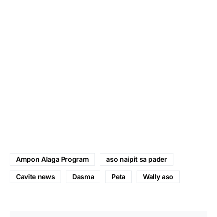
Ampon Alaga Program
aso naipit sa pader
Cavite news
Dasma
Peta
Wally aso