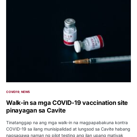
COVID19
NEWS
Walk-in sa mga COVID-19 vaccination site
pinayagan sa Cavite
Tinatanggap na ang mga walk-in na magpapabakuna kontra
COVID-19 sa ilang munisipalidad at lungsod sa Cavite habang
nagsagawa naman ng pilot testing ang ilan upang matiyak