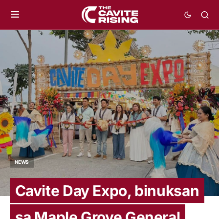
NEWS
Cavite Day Expo, binuksan
sa Maple Grove General