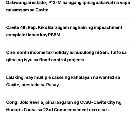
Dalawang arestado; P12-M halagang ipinagbabawal na vape
nasamsam sa Cavite
Cavite 4th Rep. Kiko Barzagam naghain ng impeachment
complaint laban kay PBBM
One month income tax holiday isinusulong ni Sen. Tulfo sa
gitna ng isyu sa flood control projects
Lalaking may multiple cases ng kahalayan na wanted sa
Cavite, arestado sa Pasay
Cong. Jolo Revilla, pinarangalan ng CvSU-Cavite City ng
Honoris Causa sa 23rd Commencement exercises