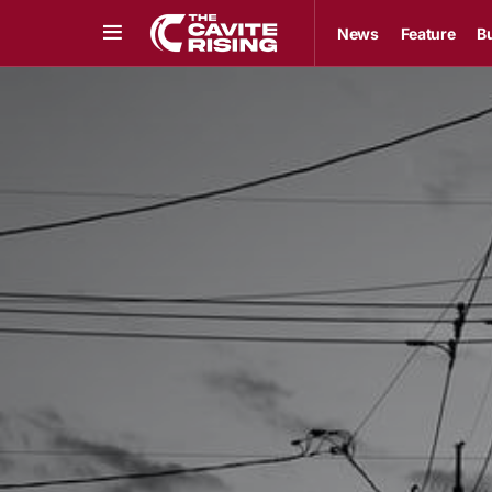
News
Feature
B