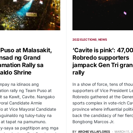
2022 ELECTIONS
NEWS
Puso at Malasakit,
‘Cavite is pink’: 47,0
nsad ng Grand
Robredo supporters
amation Rally sa
jampack Gen Tri gra
aldo Shrine
rally
pay na idinaos ang
In a show of force, tens of tho
tion rally ng Team Puso at
supporters of Vice President L
t sa Kawit, Cavite. Nangako
Robredo gathered at the Genera
yoral Candidate Armie
sports complex in vote-rich Ca
o at Vice Mayoral Candidate
province where influential politi
guinaldo ng tuloy-tuloy na
back the candidacy of her fierc
o at tapat na pamumuno.
Bongbong Marcos Jr.
y-saya sa pagtitipon ang mga
BY
ARCHIE VILLAFLORES
MARCH 11, 