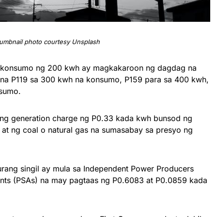
umbnail photo courtesy Unsplash
mukonsumo ng 200 kwh ay magkakaroon ng dagdag na
g na P119 sa 300 kwh na konsumo, P159 para sa 400 kwh,
nsumo.
ang generation charge ng P0.33 kada kwh bunsod ng
r at ng coal o natural gas na sumasabay sa presyo ng
rang singil ay mula sa Independent Power Producers
ents (PSAs) na may pagtaas ng P0.6083 at P0.0859 kada