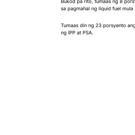
Bukod pa rito, tumaas ng 8 pors
sa pagmahal ng liquid fuel mul
Tumaas din ng 23 porsyento ang
ng IPP at PSA.