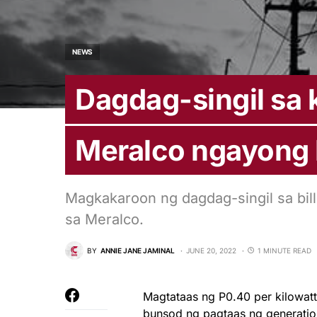
NEWS
Dagdag-singil sa 
Meralco ngayong
Magkakaroon ng dagdag-singil sa bi
sa Meralco.
BY
ANNIE JANE JAMINAL
JUNE 20, 2022
1 MINUTE READ
Magtataas ng P0.40 per kilowatt
bunsod ng pagtaas ng generatio