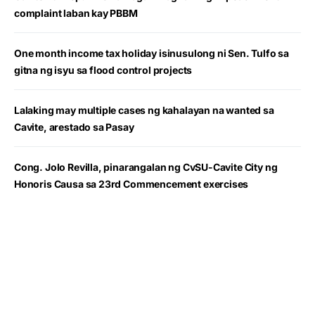
complaint laban kay PBBM
One month income tax holiday isinusulong ni Sen. Tulfo sa
gitna ng isyu sa flood control projects
Lalaking may multiple cases ng kahalayan na wanted sa
Cavite, arestado sa Pasay
Cong. Jolo Revilla, pinarangalan ng CvSU-Cavite City ng
Honoris Causa sa 23rd Commencement exercises