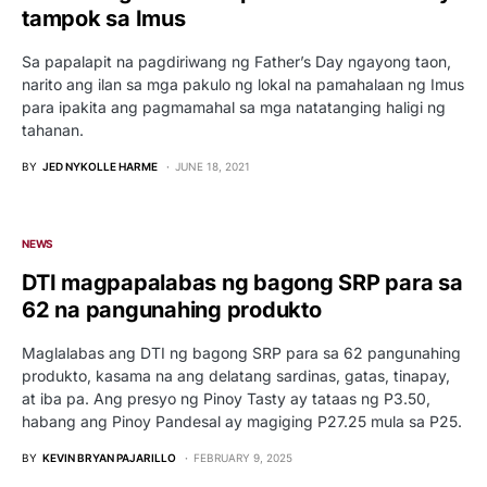
tampok sa Imus
Sa papalapit na pagdiriwang ng Father’s Day ngayong taon,
narito ang ilan sa mga pakulo ng lokal na pamahalaan ng Imus
para ipakita ang pagmamahal sa mga natatanging haligi ng
tahanan.
BY
JED NYKOLLE HARME
JUNE 18, 2021
NEWS
DTI magpapalabas ng bagong SRP para sa
62 na pangunahing produkto
Maglalabas ang DTI ng bagong SRP para sa 62 pangunahing
produkto, kasama na ang delatang sardinas, gatas, tinapay,
at iba pa. Ang presyo ng Pinoy Tasty ay tataas ng P3.50,
habang ang Pinoy Pandesal ay magiging P27.25 mula sa P25.
BY
KEVIN BRYAN PAJARILLO
FEBRUARY 9, 2025