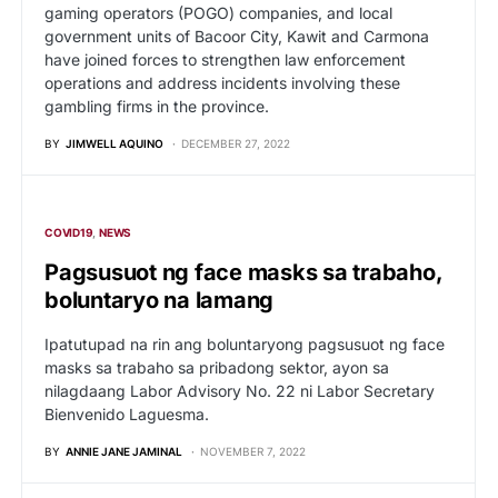
gaming operators (POGO) companies, and local
government units of Bacoor City, Kawit and Carmona
have joined forces to strengthen law enforcement
operations and address incidents involving these
gambling firms in the province.
BY
JIMWELL AQUINO
DECEMBER 27, 2022
COVID19
NEWS
Pagsusuot ng face masks sa trabaho,
boluntaryo na lamang
Ipatutupad na rin ang boluntaryong pagsusuot ng face
masks sa trabaho sa pribadong sektor, ayon sa
nilagdaang Labor Advisory No. 22 ni Labor Secretary
Bienvenido Laguesma.
BY
ANNIE JANE JAMINAL
NOVEMBER 7, 2022