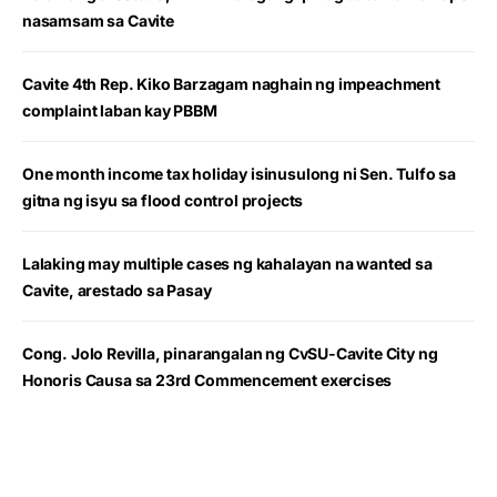
nasamsam sa Cavite
Cavite 4th Rep. Kiko Barzagam naghain ng impeachment
complaint laban kay PBBM
One month income tax holiday isinusulong ni Sen. Tulfo sa
gitna ng isyu sa flood control projects
Lalaking may multiple cases ng kahalayan na wanted sa
Cavite, arestado sa Pasay
Cong. Jolo Revilla, pinarangalan ng CvSU-Cavite City ng
Honoris Causa sa 23rd Commencement exercises