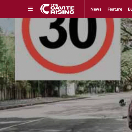
News
Feature
B