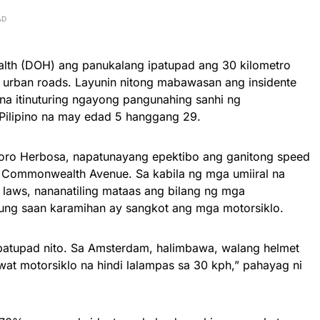
AD
lth (DOH) ang panukalang ipatupad ang 30 kilometro
a urban roads. Layunin nitong mabawasan ang insidente
na itinuturing ngayong pangunahing sanhi ng
ilipino na may edad 5 hanggang 29.
oro Herbosa, napatunayang epektibo ang ganitong speed
ang Commonwealth Avenue. Sa kabila ng mga umiiral na
t laws, nananatiling mataas ang bilang ng mga
ung saan karamihan ay sangkot ang mga motorsiklo.
atupad nito. Sa Amsterdam, halimbawa, walang helmet
wat motorsiklo na hindi lalampas sa 30 kph,” pahayag ni