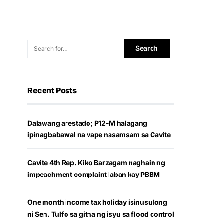
Recent Posts
Dalawang arestado; P12-M halagang
ipinagbabawal na vape nasamsam sa Cavite
Cavite 4th Rep. Kiko Barzagam naghain ng
impeachment complaint laban kay PBBM
One month income tax holiday isinusulong
ni Sen. Tulfo sa gitna ng isyu sa flood control