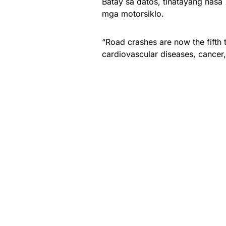
Batay sa datos, tinatayang nas
mga motorsiklo.
“Road crashes are now the fifth 
cardiovascular diseases, cancer