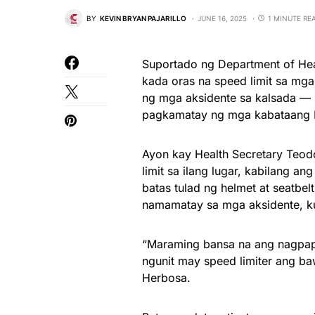
BY
KEVIN BRYAN PAJARILLO
JUNE 16, 2025
1 MINUTE RE
Suportado ng Department of Hea
kada oras na speed limit sa mg
ng mga aksidente sa kalsada — 
pagkamatay ng mga kabataang P
Ayon kay Health Secretary Teod
limit sa ilang lugar, kabilang 
batas tulad ng helmet at seatbel
namamatay sa mga aksidente, k
“Maraming bansa na ang nagpap
ngunit may speed limiter ang ba
Herbosa.