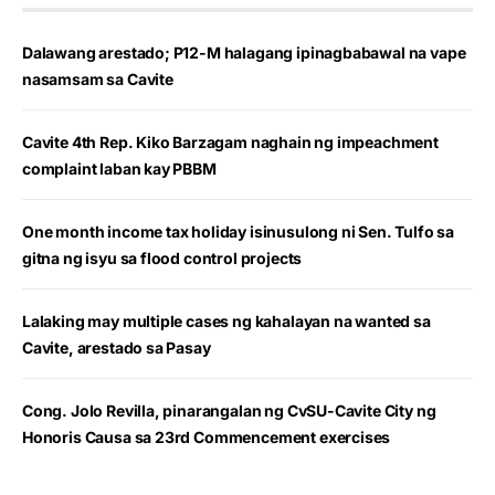
Dalawang arestado; P12-M halagang ipinagbabawal na vape
nasamsam sa Cavite
Cavite 4th Rep. Kiko Barzagam naghain ng impeachment
complaint laban kay PBBM
One month income tax holiday isinusulong ni Sen. Tulfo sa
gitna ng isyu sa flood control projects
Lalaking may multiple cases ng kahalayan na wanted sa
Cavite, arestado sa Pasay
Cong. Jolo Revilla, pinarangalan ng CvSU-Cavite City ng
Honoris Causa sa 23rd Commencement exercises