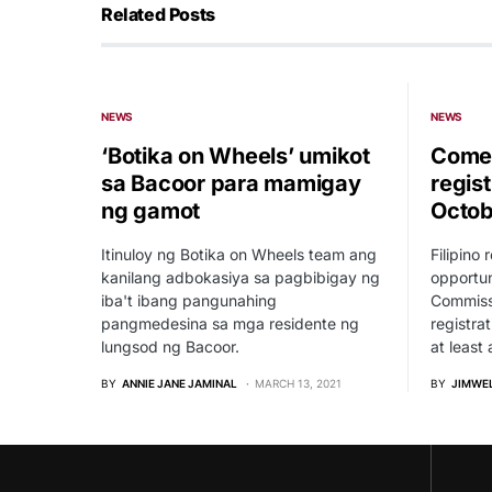
Related Posts
NEWS
NEWS
‘Botika on Wheels’ umikot
Comel
sa Bacoor para mamigay
regist
ng gamot
Octob
Itinuloy ng Botika on Wheels team ang
Filipino 
kanilang adbokasiya sa pagbibigay ng
opportun
iba't ibang pangunahing
Commissi
pangmedesina sa mga residente ng
registra
lungsod ng Bacoor.
at least
BY
ANNIE JANE JAMINAL
MARCH 13, 2021
BY
JIMWE