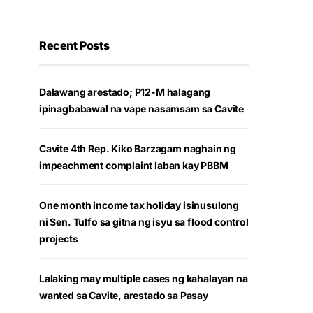
Recent Posts
Dalawang arestado; P12-M halagang
ipinagbabawal na vape nasamsam sa Cavite
Cavite 4th Rep. Kiko Barzagam naghain ng
impeachment complaint laban kay PBBM
One month income tax holiday isinusulong
ni Sen. Tulfo sa gitna ng isyu sa flood control
projects
Lalaking may multiple cases ng kahalayan na
wanted sa Cavite, arestado sa Pasay