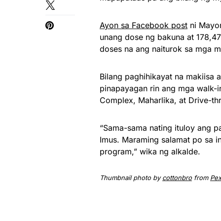
Ayon sa Facebook post
ni Mayor
unang dose ng bakuna at 178,4
doses na ang naiturok sa mga 
Bilang paghihikayat na makiisa 
pinapayagan rin ang mga walk-in
Complex, Maharlika, at Drive-th
“Sama-sama nating ituloy ang p
Imus. Maraming salamat po sa in
program,” wika ng alkalde.
Thumbnail photo by
cottonbro
from
Pex