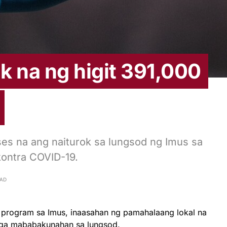
 na ng higit 391,000
es na ang naiturok sa lungsod ng Imus sa
kontra COVID-19.
EAD
 program sa Imus, inaasahan ng pamahalaang lokal na
ga mababakunahan sa lungsod.