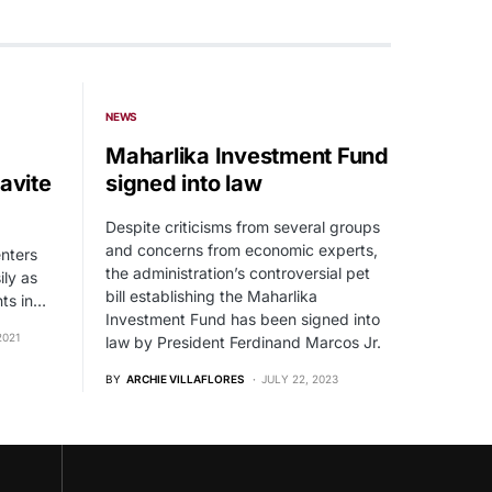
NEWS
Maharlika Investment Fund
Cavite
signed into law
Despite criticisms from several groups
and concerns from economic experts,
enters
the administration’s controversial pet
ly as
bill establishing the Maharlika
ts in…
Investment Fund has been signed into
2021
law by President Ferdinand Marcos Jr.
BY
ARCHIE VILLAFLORES
JULY 22, 2023