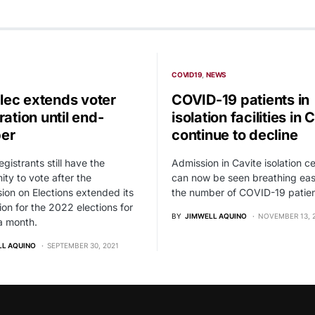
COVID19
NEWS
ec extends voter
COVID-19 patients in
ration until end-
isolation facilities in 
er
continue to decline
registrants still have the
Admission in Cavite isolation c
ity to vote after the
can now be seen breathing easi
on on Elections extended its
the number of COVID-19 patien
tion for the 2022 elections for
BY
JIMWELL AQUINO
NOVEMBER 13, 
 a month.
LL AQUINO
SEPTEMBER 30, 2021