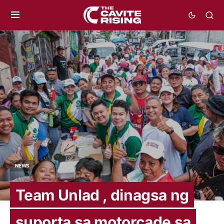
NEWS
Team Unlad , dinagsa ng
suporta sa motorcade sa