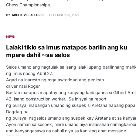
Chess Championships.
BY
ARCHIE VILLAFLORES
DECEMBER 20, 2021
NEWS
Lalaki tiklo sa Imus matapos barilin ang ku
mpare dahil￼sa selos
Selos umano ang nagtulak sa isang lalaki upang barilinnang ma
ng Imus noong Abril 27.
Agad na inaresto ng mga awtoridad ang pedicab
driver nasi Roger
Basilan matapos mapatay ang kanyang kaibiganna si Gilbert Are
42, isang construction worker. Sa inisyal na report
ng pulisya, inabangan umano ng suspek si Aretana habang papas
Dagdag pa
ng pulisya, nagselos umano ang suspek kay Aretana at sa kany
Ayon naman sa suspek, hindi umano niya inaasahan namagkaroon
ang kanyangasawa na nahuli niya sa kanilang chat message.