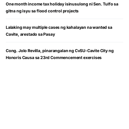
One month income tax holiday isinusulong ni Sen. Tulfo sa
gitna ng isyu sa flood control projects
Lalaking may multiple cases ng kahalayan na wanted sa
Cavite, arestado sa Pasay
Cong. Jolo Revilla, pinarangalan ng CvSU-Cavite City ng
Honoris Causa sa 23rd Commencement exercises